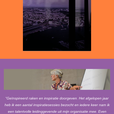
“Geïnspireerd raken en inspiratie doorgeven. Het afgelopen jaar
heb ik een aantal inspiratiesessies bezocht en iedere keer nam ik
een talentvolle leidinggevende uit mijn organisatie mee. Even