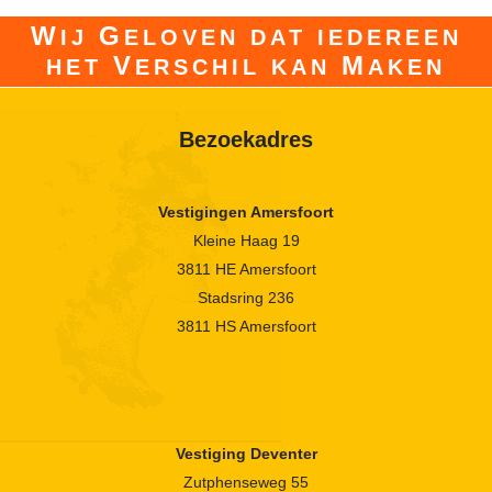
W
G
IJ
ELOVEN DAT IEDEREEN
V
M
HET
ERSCHIL KAN
AKEN
Bezoekadres
Vestigingen Amersfoort
Kleine Haag 19
3811 HE Amersfoort
Stadsring 236
3811 HS Amersfoort
Vestiging Deventer
Zutphenseweg 55