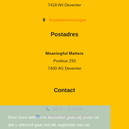
7418 AH Deventer
Routebeschrijvingen
Postadres
Meaningful Matters
Postbus 292
7400 AG Deventer
Contact
0570 - 76 00 00
info@meaningfulmatters.nl
Door onze website te bezoeken gaan wij ervan uit
dat u akkoord gaat met de registratie van uw