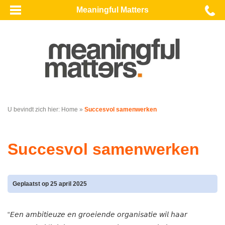
Meaningful Matters
U bevindt zich hier:
Home
»
Succesvol samenwerken
Succesvol samenwerken
Geplaatst op 25 april 2025
“𝘌𝘦𝘯 𝘢𝘮𝘣𝘪𝘵𝘪𝘦𝘶𝘻𝘦 𝘦𝘯 𝘨𝘳𝘰𝘦𝘪𝘦𝘯𝘥𝘦 𝘰𝘳𝘨𝘢𝘯𝘪𝘴𝘢𝘵𝘪𝘦 𝘸𝘪𝘭 𝘩𝘢𝘢𝘳