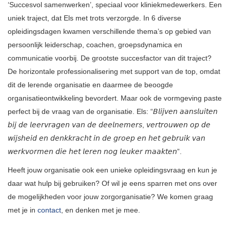
‘Succesvol samenwerken’, speciaal voor kliniekmedewerkers. Een
uniek traject, dat Els met trots verzorgde. In 6 diverse
opleidingsdagen kwamen verschillende thema’s op gebied van
persoonlijk leiderschap, coachen, groepsdynamica en
communicatie voorbij. De grootste succesfactor van dit traject?
De horizontale professionalisering met support van de top, omdat
dit de lerende organisatie en daarmee de beoogde
organisatieontwikkeling bevordert. Maar ook de vormgeving paste
perfect bij de vraag van de organisatie. Els: “𝘉𝘭𝘪𝘫𝘷𝘦𝘯 𝘢𝘢𝘯𝘴𝘭𝘶𝘪𝘵𝘦𝘯
𝘣𝘪𝘫 𝘥𝘦 𝘭𝘦𝘦𝘳𝘷𝘳𝘢𝘨𝘦𝘯 𝘷𝘢𝘯 𝘥𝘦 𝘥𝘦𝘦𝘭𝘯𝘦𝘮𝘦𝘳𝘴, 𝘷𝘦𝘳𝘵𝘳𝘰𝘶𝘸𝘦𝘯 𝘰𝘱 𝘥𝘦
𝘸𝘪𝘫𝘴𝘩𝘦𝘪𝘥 𝘦𝘯 𝘥𝘦𝘯𝘬𝘬𝘳𝘢𝘤𝘩𝘵 𝘪𝘯 𝘥𝘦 𝘨𝘳𝘰𝘦𝘱 𝘦𝘯 𝘩𝘦𝘵 𝘨𝘦𝘣𝘳𝘶𝘪𝘬 𝘷𝘢𝘯
𝘸𝘦𝘳𝘬𝘷𝘰𝘳𝘮𝘦𝘯 𝘥𝘪𝘦 𝘩𝘦𝘵 𝘭𝘦𝘳𝘦𝘯 𝘯𝘰𝘨 𝘭𝘦𝘶𝘬𝘦𝘳 𝘮𝘢𝘢𝘬𝘵𝘦𝘯”.
Heeft jouw organisatie ook een unieke opleidingsvraag en kun je
daar wat hulp bij gebruiken? Of wil je eens sparren met ons over
de mogelijkheden voor jouw zorgorganisatie? We komen graag
met je in
contact
, en denken met je mee.