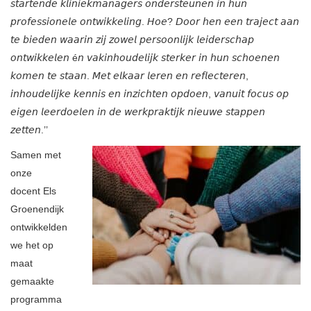
𝘴𝘵𝘢𝘳𝘵𝘦𝘯𝘥𝘦 𝘬𝘭𝘪𝘯𝘪𝘦𝘬𝘮𝘢𝘯𝘢𝘨𝘦𝘳𝘴 𝘰𝘯𝘥𝘦𝘳𝘴𝘵𝘦𝘶𝘯𝘦𝘯 𝘪𝘯 𝘩𝘶𝘯
𝘱𝘳𝘰𝘧𝘦𝘴𝘴𝘪𝘰𝘯𝘦𝘭𝘦 𝘰𝘯𝘵𝘸𝘪𝘬𝘬𝘦𝘭𝘪𝘯𝘨. 𝘏𝘰𝘦? 𝘋𝘰𝘰𝘳 𝘩𝘦𝘯 𝘦𝘦𝘯 𝘵𝘳𝘢𝘫𝘦𝘤𝘵 𝘢𝘢𝘯
𝘵𝘦 𝘣𝘪𝘦𝘥𝘦𝘯 𝘸𝘢𝘢𝘳𝘪𝘯 𝘻𝘪𝘫 𝘻𝘰𝘸𝘦𝘭 𝘱𝘦𝘳𝘴𝘰𝘰𝘯𝘭𝘪𝘫𝘬 𝘭𝘦𝘪𝘥𝘦𝘳𝘴𝘤𝘩𝘢𝘱
𝘰𝘯𝘵𝘸𝘪𝘬𝘬𝘦𝘭𝘦𝘯 é𝘯 𝘷𝘢𝘬𝘪𝘯𝘩𝘰𝘶𝘥𝘦𝘭𝘪𝘫𝘬 𝘴𝘵𝘦𝘳𝘬𝘦𝘳 𝘪𝘯 𝘩𝘶𝘯 𝘴𝘤𝘩𝘰𝘦𝘯𝘦𝘯
𝘬𝘰𝘮𝘦𝘯 𝘵𝘦 𝘴𝘵𝘢𝘢𝘯. 𝘔𝘦𝘵 𝘦𝘭𝘬𝘢𝘢𝘳 𝘭𝘦𝘳𝘦𝘯 𝘦𝘯 𝘳𝘦𝘧𝘭𝘦𝘤𝘵𝘦𝘳𝘦𝘯,
𝘪𝘯𝘩𝘰𝘶𝘥𝘦𝘭𝘪𝘫𝘬𝘦 𝘬𝘦𝘯𝘯𝘪𝘴 𝘦𝘯 𝘪𝘯𝘻𝘪𝘤𝘩𝘵𝘦𝘯 𝘰𝘱𝘥𝘰𝘦𝘯, 𝘷𝘢𝘯𝘶𝘪𝘵 𝘧𝘰𝘤𝘶𝘴 𝘰𝘱
𝘦𝘪𝘨𝘦𝘯 𝘭𝘦𝘦𝘳𝘥𝘰𝘦𝘭𝘦𝘯 𝘪𝘯 𝘥𝘦 𝘸𝘦𝘳𝘬𝘱𝘳𝘢𝘬𝘵𝘪𝘫𝘬 𝘯𝘪𝘦𝘶𝘸𝘦 𝘴𝘵𝘢𝘱𝘱𝘦𝘯
𝘻𝘦𝘵𝘵𝘦𝘯.’’
Samen met
onze
docent Els
Groenendijk
ontwikkelden
we het op
maat
gemaakte
programma