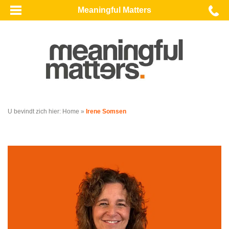
Meaningful Matters
U bevindt zich hier:
Home
»
Irene Somsen