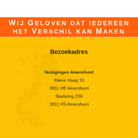
W
G
IJ
ELOVEN DAT IEDEREEN
V
M
HET
ERSCHIL KAN
AKEN
Bezoekadres
Vestigingen Amersfoort
Kleine Haag 19
3811 HE Amersfoort
Stadsring 236
3811 HS Amersfoort