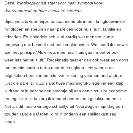
Deze kringloopvondst staat voor haar symbool voor
duurzaamheid en haar circulaire interieur
.
Bijna niets is voor mij zo ontspannend als in een kringloopwinkel
rondlopen en speuren naar pareltjes voor huis, tuin, familie en
vrienden. En inmiddels heb ik al aardig wat mensen in mijn
omgeving ook besmet met het kringloopvirus. Wel houd ik me wel
aan het principe “Als er iets mee naar huis gaat, moet er ook
weer iets het huis uit.” Regelmatig gaat er dan ook weer een doos
met mooie spullen terug naar de kringloop. Iets waar ik op
uitgekeken ben, kan per slot van rekening voor iemand anders
juist die parel zijn. Zo sla ik twee meaningful-vliegen in één klap:
ik draag mijn bescheiden steentje bij aan een circulaire economie
en tegelijkertijd bezorg ik iemand anders een geluksmomentje.
Net als dit mooie vintage schaaltje uit Noorwegen míjn dag een
gouden randje gaf toen ik ‘m in onderin een stellingkast zag
staan.