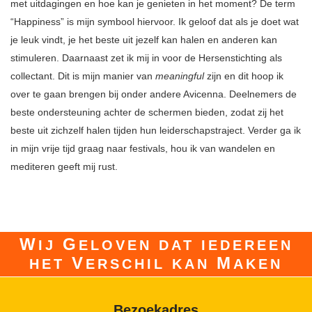
met uitdagingen en hoe kan je genieten in het moment? De term
“Happiness” is mijn symbool hiervoor. Ik geloof dat als je doet wat
je leuk vindt, je het beste uit jezelf kan halen en anderen kan
stimuleren. Daarnaast zet ik mij in voor de Hersenstichting als
collectant. Dit is mijn manier van
meaningful
zijn en dit hoop ik
over te gaan brengen bij onder andere Avicenna. Deelnemers de
beste ondersteuning achter de schermen bieden, zodat zij het
beste uit zichzelf halen tijden hun leiderschapstraject. Verder ga ik
in mijn vrije tijd graag naar festivals, hou ik van wandelen en
mediteren geeft mij rust.
W
G
IJ
ELOVEN DAT IEDEREEN
V
M
HET
ERSCHIL KAN
AKEN
Bezoekadres