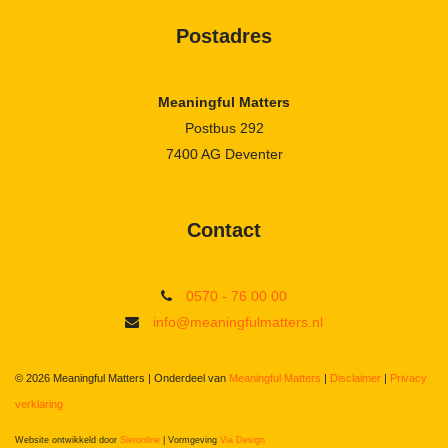
Postadres
Meaningful Matters
Postbus 292
7400 AG Deventer
Contact
0570 - 76 00 00
info@meaningfulmatters.nl
© 2026 Meaningful Matters | Onderdeel van
Meaningful Matters
|
Disclaimer
|
Privacy
verklaring
Website ontwikkeld door
Sieronline
|
Vormgeving
Via Design